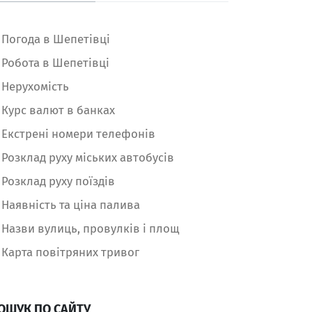
Погода в Шепетівці
Робота в Шепетівці
Нерухомість
Курс валют в банках
Екстрені номери телефонів
Розклад руху міських автобусів
Розклад руху поїздів
Наявність та ціна палива
Назви вулиць, провулків і площ
Карта повітряних тривог
ОШУК ПО САЙТУ