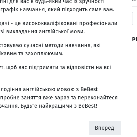
пні для вас в будь-який час із зручності
графік навчання, який підходить саме вам.
дачі - це висококваліфіковані професіонали
зі викладання англійської мови.
Р
стовуємо сучасні методи навчання, які
ікавим та захоплюючим.
т, щоб вас підтримати та відповісти на всі
володіння англійською мовою з BeBest
 пробне заняття вже зараз та переконайтеся
вчання. Будьте найкращими з BeBest!
Вперед