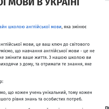
Ї МОВИ В УКРАЇНІ
айн школою англійської мови
, яка змінює
нглійської мови, це ваш ключ до світового
міємо, що навчання англійської мови - це не
оже змінити ваше життя. З нашою школою ви
иходячи з дому, та отримати те знання, яке
р:
ємо, що кожен учень унікальний, тому кожен
шого рівня знань та особистих потреб.
П