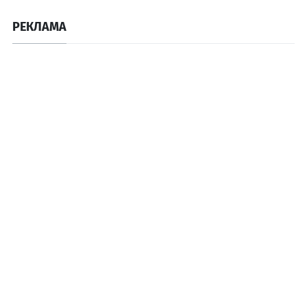
РЕКЛАМА