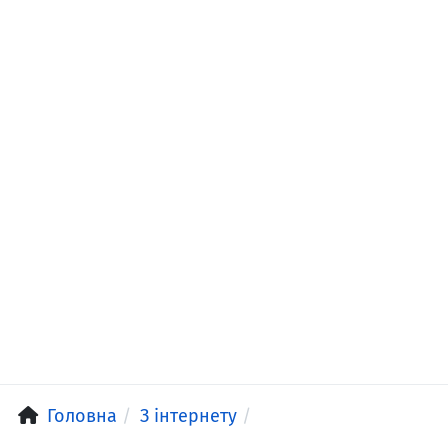
Головна
З інтернету