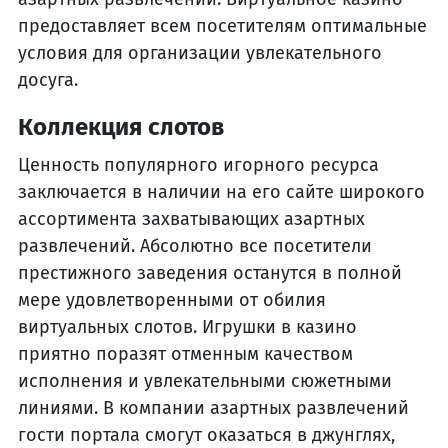
предоставляет всем посетителям оптимальные
условия для организации увлекательного
досуга.
Коллекция слотов
Ценность популярного игорного ресурса
заключается в наличии на его сайте широкого
ассортимента захватывающих азартных
развлечений. Абсолютно все посетители
престижного заведения останутся в полной
мере удовлетворенными от обилия
виртуальных слотов. Игрушки в казино
приятно поразят отменным качеством
исполнения и увлекательными сюжетными
линиями. В компании азартных развлечений
гости портала смогут оказаться в джунглях,