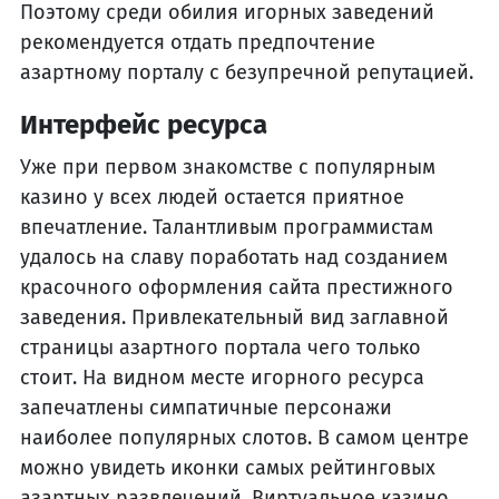
Поэтому среди обилия игорных заведений
рекомендуется отдать предпочтение
азартному порталу с безупречной репутацией.
Интерфейс ресурса
Уже при первом знакомстве с популярным
казино у всех людей остается приятное
впечатление. Талантливым программистам
удалось на славу поработать над созданием
красочного оформления сайта престижного
заведения. Привлекательный вид заглавной
страницы азартного портала чего только
стоит. На видном месте игорного ресурса
запечатлены симпатичные персонажи
наиболее популярных слотов. В самом центре
можно увидеть иконки самых рейтинговых
азартных развлечений. Виртуальное казино