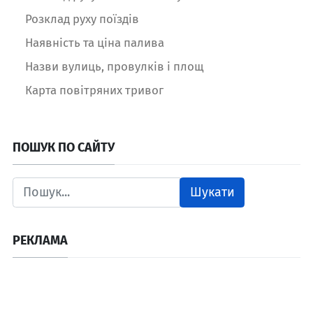
Розклад руху поїздів
Наявність та ціна палива
Назви вулиць, провулків і площ
Карта повітряних тривог
ПОШУК ПО САЙТУ
Шукати
РЕКЛАМА