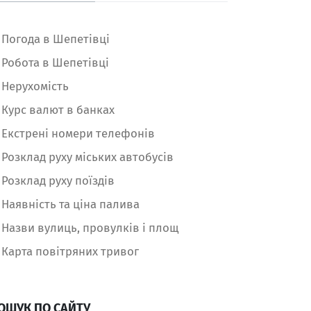
Погода в Шепетівці
Робота в Шепетівці
Нерухомість
Курс валют в банках
Екстрені номери телефонів
Розклад руху міських автобусів
Розклад руху поїздів
Наявність та ціна палива
Назви вулиць, провулків і площ
Карта повітряних тривог
ОШУК ПО САЙТУ