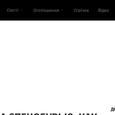
Статті
Оголошення
Стрічка
Відео
Д