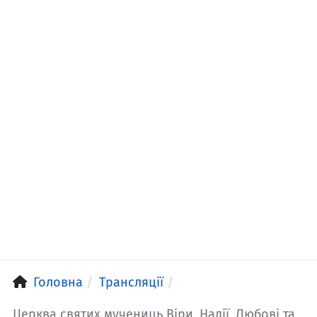
Головна
Трансляції
Церква святих мучениць Віри, Надії, Любові та