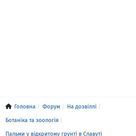
Головна
Форум
На дозвіллі
Ботаніка та зоологія
Пальми у відкритому грунті в Славуті