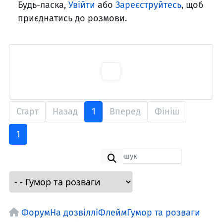
Будь-ласка,
Увійти
або
Зареєструйтесь
, щоб
приєднатись до розмови.
Старт
Назад
1
Вперед
Фініш
1
Форум
На дозвіллі
Флейм
Гумор та розваги