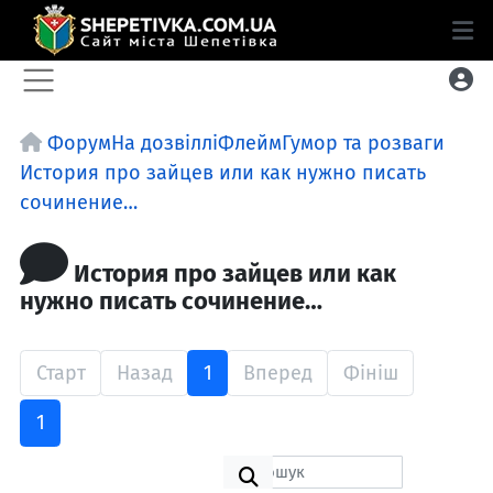
Форум
На дозвіллі
Флейм
Гумор та розваги
История про зайцев или как нужно писать
сочинение…
История про зайцев или как
нужно писать сочинение…
Старт
Назад
1
Вперед
Фініш
1