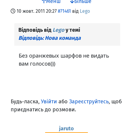
Менш
Більше
10 жовт. 2011 20:27
#71461
від
Lego
Відповідь від
Lego
у темі
Відповідь: Нова команда
Без оранжевых шарфов не видать
вам голосов)))
Будь-ласка,
Увійти
або
Зареєструйтесь
, щоб
приєднатись до розмови.
jaruto