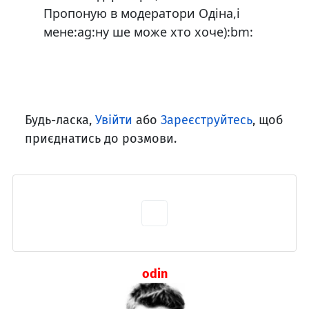
Пропоную в модератори Одіна,і
мене:ag:ну ше може хто хоче):bm:
Будь-ласка,
Увійти
або
Зареєструйтесь
, щоб
приєднатись до розмови.
odin