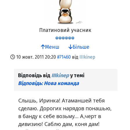
Платиновий учасник
Менш
Більше
10 жовт. 2011 20:20
#71460
від
IIIkinep
Відповідь від
IIIkinep
у темі
Відповідь: Нова команда
Слышь, Иринка! Атаманшей тебя
сделаю. Дорогих нарядов понашью,
в банду к себе возьму... А,черт в
дивизию! Саблю дам, коня дам!