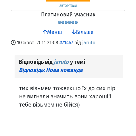
АВТОР ТЕМИ
Платиновий учасник
Менш
Більше
10 жовт. 2011 21:08
#71467
від
jaruto
Відповідь від
jaruto
у темі
Відповідь: Нова команда
тих візьмем тожеякшо їх до сих пір
не вигнали значить вони хароші!і
тебе візьмем,не бійся)