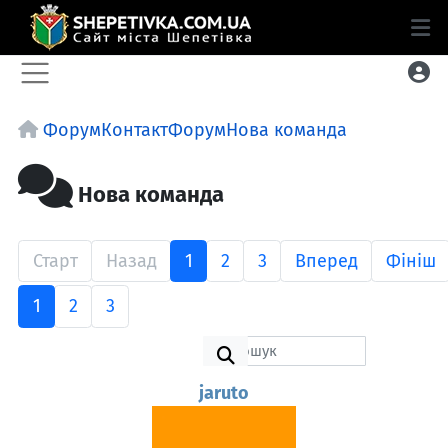
Форум
Контакт
Форум
Нова команда
Нова команда
Старт
Назад
1
2
3
Вперед
Фініш
1
2
3
jaruto