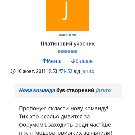
АВТОР ТЕМИ
Платиновий учасник
Менш
Більше
10 жовт. 2011 19:53
#71452
від
jaruto
Нова команда
був створений
jaruto
Пропоную скласти нову команду!
Тих хто реальо дивится за
форумом!І заходить сюди частіше
ніж ті модератори,яких звільнили!