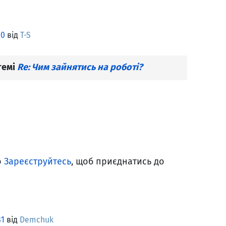
80
від
T-S
темі
Re: Чим зайнятись на роботі?
о
Зареєструйтесь
, щоб приєднатись до
81
від
Demchuk