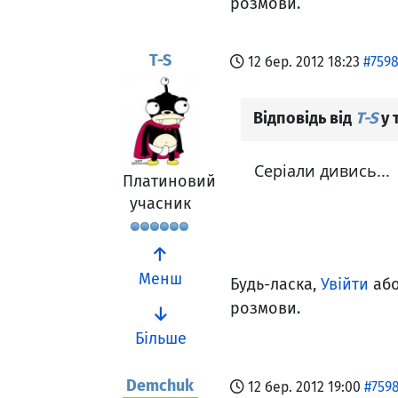
розмови.
T-S
12 бер. 2012 18:23
#759
Відповідь від
T-S
у 
Серіали дивись...
Платиновий
учасник
Менш
Будь-ласка,
Увійти
аб
розмови.
Більше
Demchuk
12 бер. 2012 19:00
#759