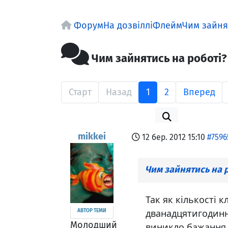
Форум
На дозвіллі
Флейм
Чим зайня
Чим зайнятись на роботі?
Старт
Назад
1
2
Вперед
mikkei
12 бер. 2012 15:10
#7596
Чим зайнятись на 
Так як кількості к
дванадцятигодинн
АВТОР ТЕМИ
Молодший
виникло бажання 