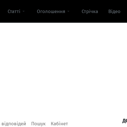
Статті
Оголошення
Стрічка
Відео
Д
Увійти
 відповідей
Пошук
Кабінет