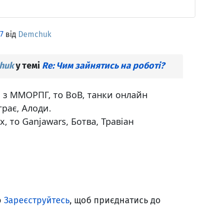
7
від
Demchuk
huk
у темі
Re: Чим зайнятись на роботі?
о з ММОРПГ, то ВоВ, танки онлайн
рає, Алоди.
, то Ganjawars, Ботва, Травіан
о
Зареєструйтесь
, щоб приєднатись до