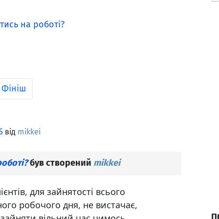
тись на роботі?
Фініш
5
від
mikkei
роботі?
був створений
mikkei
лієнтів, для зайнятості всього
ого робочого дня, не вистачає,
П
зайняти вільний час чимось