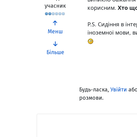
учасник
корисним.
Хто що
P.S. Сидіння в ін
Менш
іноземної мови, 
Більше
Будь-ласка,
Увійти
аб
розмови.