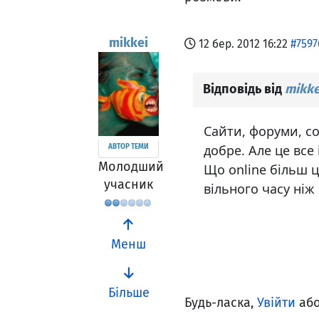
mikkei
12 бер. 2012 16:22
#7597
Відповідь від
mikke
Сайти, форуми, соц
добре. Але це все 
АВТОР ТЕМИ
Молодший
Що online більш ц
учасник
вільного часу ніж
Менш
Більше
Будь-ласка,
Увійти
аб