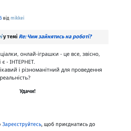
6
від
mikkei
i
у темі
Re: Чим зайнятись на роботі?
іалки, онлай-іграшки - це все, звісно,
і є - ІНТЕРНЕТ.
ікавий і різноманітний для проведення
 реальність?
Удачи!
о
Зареєструйтесь
, щоб приєднатись до