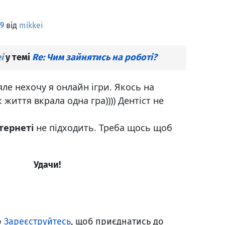
9
від
mikkei
i
у темі
Re: Чим зайнятись на роботі?
 яле нехочу я онлайн ігри. Якось на
 життя вкрала одна гра)))) Дентіст не
тернеті
не підходить. Треба щось щоб
Удачи!
о
Зареєструйтесь
, щоб приєднатись до