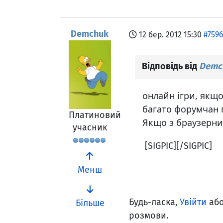
Demchuk
12 бер. 2012 15:30
#7596
Відповідь від
Demc
онлайн ігри, якщ
багато форумчан г
Платиновий
Якщо з браузерних
учасник
[SIGPIC][/SIGPIC]
Менш
Будь-ласка,
Увійти
аб
Більше
розмови.