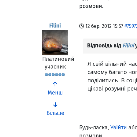
розмови.
Filini
12 бер. 2012 15:57
#7597
Відповідь від
Filini
у
Платиновий
Я свій вільний ча
учасник
самому багато чо
поділитись. В со
цікаві розумні ре
Менш
Більше
Будь-ласка,
Увійти
аб
розмови.