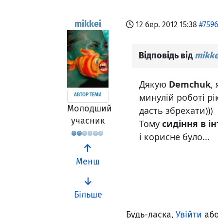
mikkei
12 бер. 2012 15:38
#7596
Відповідь від
mikke
Дякую
Demchuk
,
минулій роботі рік
АВТОР ТЕМИ
Молодший
дасть збрехати)))
учасник
Тому
сидіння в ін
і корисне було...
Менш
Більше
Будь-ласка,
Увійти
аб