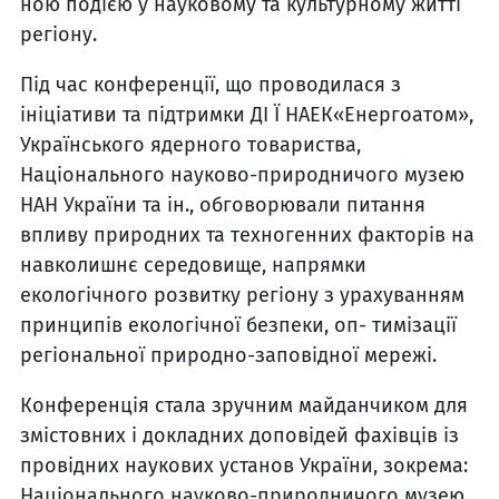
ною подією у науковому та культурному житті
регіону.
Під час конференції, що проводилася з
ініціативи та підтримки ДІ Ї НАЕК«Енергоатом»,
Українського ядерного товариства,
Національного науково-природничого музею
НАН України та ін., обговорю­вали питання
впливу природ­них та техногенних факторів на
навколишнє середовище, на­прямки
екологічного розвитку регіону з урахуванням
прин­ципів екологічної безпеки, оп- тимізації
регіональної природ­но-заповідної мережі.
Конференція стала зручним майданчиком для
змістовних і докладних доповідей фахівців із
провідних наукових установ України, зокрема:
Національ­ного науково-природничого музею