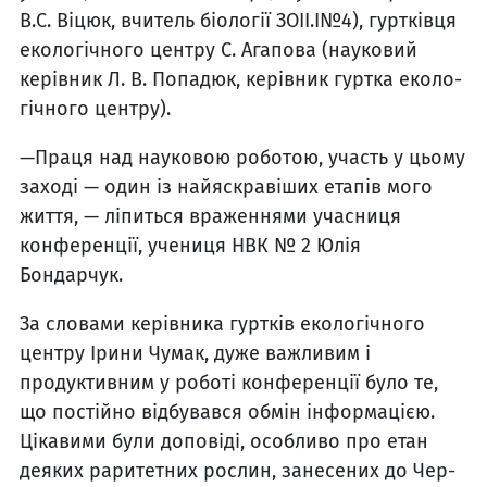
В.С. Віцюк, вчитель біології ЗОІІ.І№4), гуртківця
екологічного центру С. Агапова (науковий
керівник Л. В. Попадюк, керівник гуртка еколо­
гічного центру).
—Праця над науковою робо­тою, участь у цьому
заході — один із найяскравіших етапів мого
життя, — ліпиться враженнями учасниця
конференції, учениця НВК № 2 Юлія
Бондарчук.
За словами керівника гуртків екологічного
центру Ірини Чумак, дуже важливим і
продуктивним у роботі конфе­ренції було те,
що постійно відбувався обмін інформацією.
Цікавими були доповіді, особ­ливо про етан
деяких раритет­них рослин, занесених до Чер­