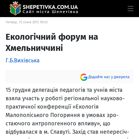
Четвер, 12 січня 2012 10:45
Екологічний форум на
Хмельниччині
Г.Б.Вихівська
Додайте нас у джерела
15 грудня делегація педа­гогів та учнів міста
взяла участь у роботі регіональної науково-
практичної конфе­ренції «Екологія
Малополіського Погориння в умовах зро­
стаючого антропогенного впливу», що
відбувалася в м. Славуті. Захід став непересіч­