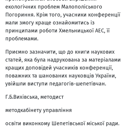
екологічних проблем Малополіського
Погориння. Крім того, учасники конференції
мали змогу краще ознайомитись із
принципами роботи Хмель­ницької АЕС, її
проблемами.
Приємно зазначити, що до книги наукових
статей, яка була надрукована за матеріалами
кра­щих доповідей учасників конфе­ренції,
поважних та шанованих науковців України,
увійшли вис­тупи педагогів-шепетівчан.
Г.Б.Вихівська, методист
методкабінету управління
освіти виконкому Шепетівської міської ради.