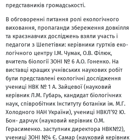
представ­ників громадськості.
В обговоренні питання ролі екологічного
виховання, про­паганди збереження довкілля
та краєзнавчих досліджень взяли участь і
педагоги з Ше­петівки: керівники гуртків еко­
логічного центру І.М. Чумак, О.В. Філюк,
вчитель біології ЗОНІ № 6 А.О. Гоненко. На
виставці кращих учнівських наукових робіт
були представ­лені екологічні дослідження
учениці НВК № 1 А. Зайцевої (науковий
керівник Л.М. Губарь, кандидат біологічних
наук, співробітник Інституту ботаніки ім. М.Г.
Холодного НАН Украї­ни), учениці НВКЛ’92 Ю.
Бон- дарчук (науковий керівник О.М.
Герасименко. заступник директора НВК№2),
учениці ЗОНІ №4 Є. Самар (науковий керівник