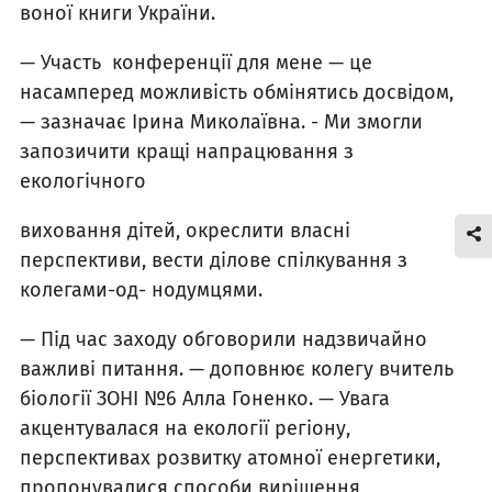
воної книги України.
— Участь конференції для мене — це
насамперед мож­ливість обмінятись досвідом,
— зазначає Ірина Миколаївна. - Ми змогли
запозичити кращі напрацювання з
екологічного
виховання дітей, окреслити власні
перспективи, вести діло­ве спілкування з
колегами-од- нодумцями.
— Під час заходу обговори­ли надзвичайно
важливі питан­ня. — доповнює колегу вчитель
біології ЗОНІ №6 Алла Гонен­ко. — Увага
акцентувалася на екології регіону,
перспективах розвитку атомної енергетики,
пропонувалися способи вирі­шення