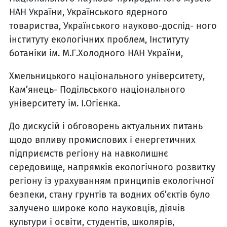
НАН України, Украї­нського ядерного
товариства, Українського науково-дослід- ного
інституту екологічних про­блем, Інституту
ботаніки ім. М.Г.Холодного НАН України,
Хмельницького національного університету,
Кам’янець- Подільського національного
університету ім. І.Огієнка.
До дискусій і обговорень актуальних питань
щодо впли­ву промислових і енергетичних
підприємств регіону на навко­лишнє
середовище, напрямків екологічного розвитку
регіону із урахуванням принципів еко­логічної
безпеки, стану грунтів та водних об’єктів було
залу­чено широке коло науковців, діячів
культури і освіти, сту­дентів, школярів,