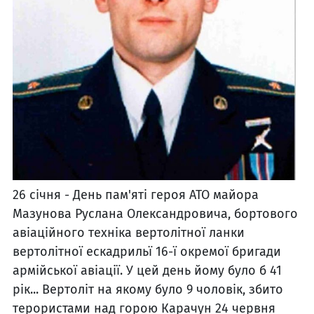
26 січня - День пам'яті героя АТО майора
Мазунова Руслана Олександровича, бортового
авіаційного техніка вертолітної ланки
вертолітної ескадрильї 16-ї окремої бригади
армійської авіації. У цей день йому було б 41
рік... Вертоліт на якому було 9 чоловік, збито
терористами над горою Карачун 24 червня