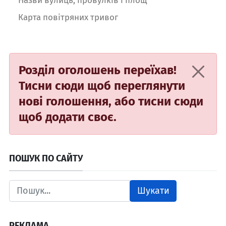
Карта повітряних тривог
Розділ оголошень переїхав!
Тисни сюди
щоб переглянути
нові голошення, або
тисни сюди
щоб додати своє.
ПОШУК ПО САЙТУ
Шукати
РЕКЛАМА