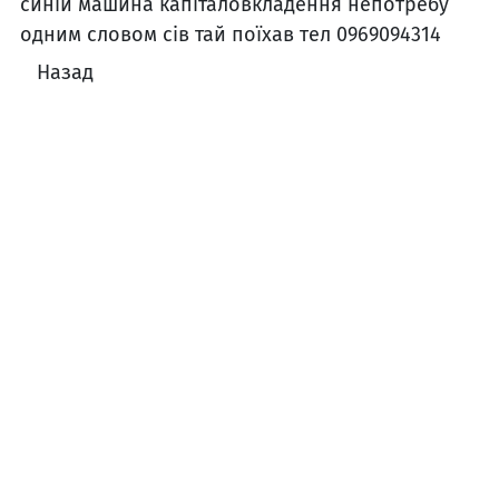
синій машина капіталовкладення непотребу
одним словом сів тай поїхав тел 0969094314
Назад