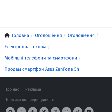
Головна
Оголошення
Оголошення
Електронна техніка
Мобільні телефони та смартфони
Продам смартфон Asus ZenFone 5h
Про нас
Реклама
Політика конфіденційності