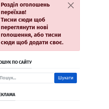
Розділ оголошень
переїхав!
Тисни сюди
щоб
переглянути нові
голошення, або
тисни
сюди
щоб додати своє.
ОШУК ПО САЙТУ
Шукати
ЕКЛАМА