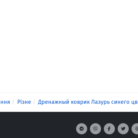
ення
Різне
Дренажный коврик Лазурь синего цв