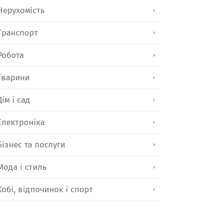
Нерухомість
Транспорт
Робота
Тварини
Дім і сад
Електроніка
Бізнес та послуги
Мода і стиль
Хобі, відпочинок і спорт