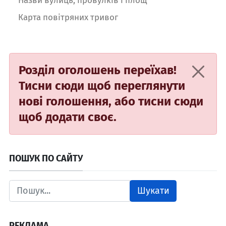
Карта повітряних тривог
Розділ оголошень переїхав!
Тисни сюди
щоб переглянути
нові голошення, або
тисни сюди
щоб додати своє.
ПОШУК ПО САЙТУ
Шукати
РЕКЛАМА