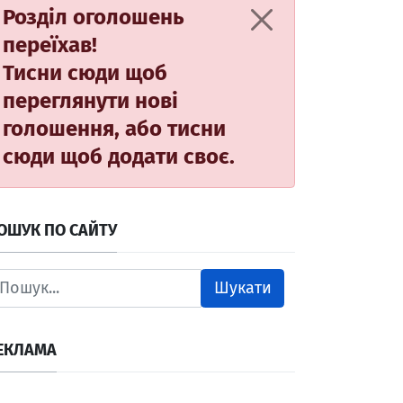
Розділ оголошень
переїхав!
Тисни сюди
щоб
переглянути нові
голошення, або
тисни
сюди
щоб додати своє.
ОШУК ПО САЙТУ
Шукати
ЕКЛАМА