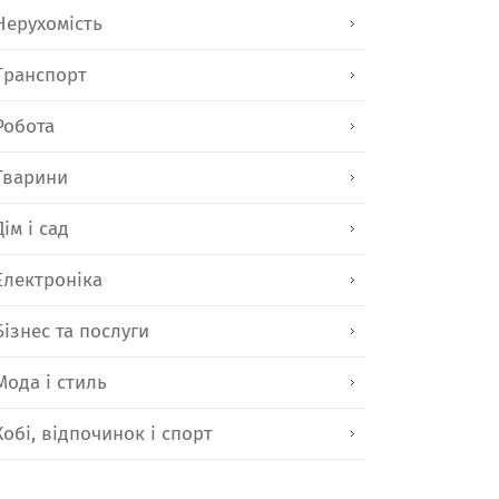
Нерухомість
Транспорт
Робота
Тварини
Дім і сад
Електроніка
Бізнес та послуги
Мода і стиль
Хобі, відпочинок і спорт