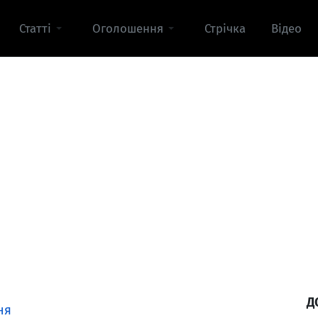
Статті
Оголошення
Стрічка
Відео
Д
ня