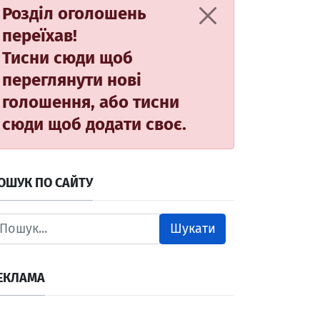
Розділ оголошень
переїхав!
Тисни сюди
щоб
переглянути нові
голошення, або
тисни
сюди
щоб додати своє.
ОШУК ПО САЙТУ
Шукати
ЕКЛАМА