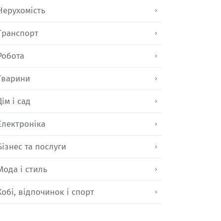
Нерухомість
Транспорт
Робота
Тварини
Дім і сад
Електроніка
Бізнес та послуги
Мода і стиль
Хобі, відпочинок і спорт