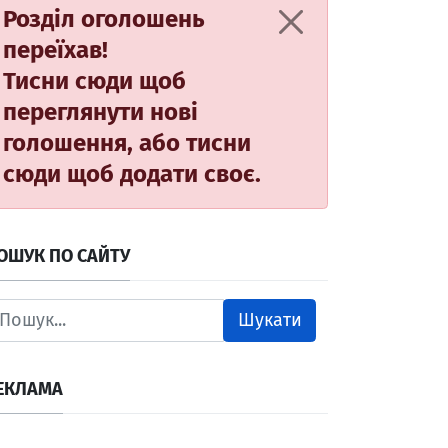
Розділ оголошень
переїхав!
Тисни сюди
щоб
переглянути нові
голошення, або
тисни
сюди
щоб додати своє.
ОШУК ПО САЙТУ
Шукати
ЕКЛАМА