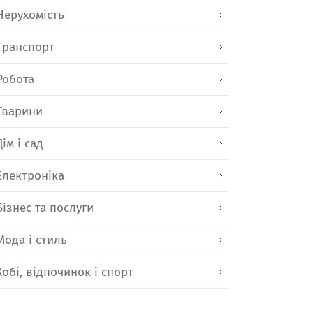
Нерухомість
Транспорт
Робота
Тварини
Дім і сад
Електроніка
Бізнес та послуги
Мода і стиль
Хобі, відпочинок і спорт