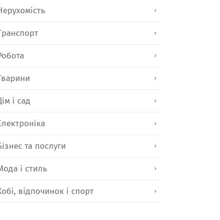
Нерухомість
Транспорт
Робота
Тварини
Дім і сад
Електроніка
Бізнес та послуги
Мода і стиль
Хобі, відпочинок і спорт