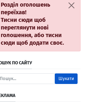
Розділ оголошень
переїхав!
Тисни сюди
щоб
переглянути нові
голошення, або
тисни
сюди
щоб додати своє.
ОШУК ПО САЙТУ
Шукати
ЕКЛАМА