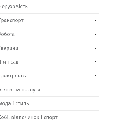
Нерухомість
Транспорт
Робота
Тварини
Дім і сад
Електроніка
Бізнес та послуги
Мода і стиль
Хобі, відпочинок і спорт