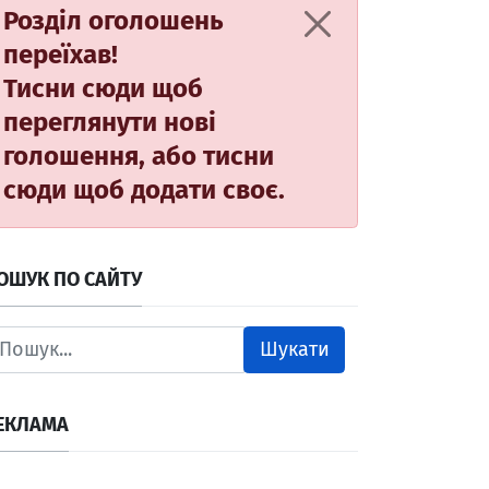
Розділ оголошень
переїхав!
Тисни сюди
щоб
переглянути нові
голошення, або
тисни
сюди
щоб додати своє.
ОШУК ПО САЙТУ
Шукати
ЕКЛАМА