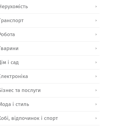
Нерухомість
Транспорт
Робота
Тварини
Дім і сад
Електроніка
Бізнес та послуги
Мода і стиль
Хобі, відпочинок і спорт