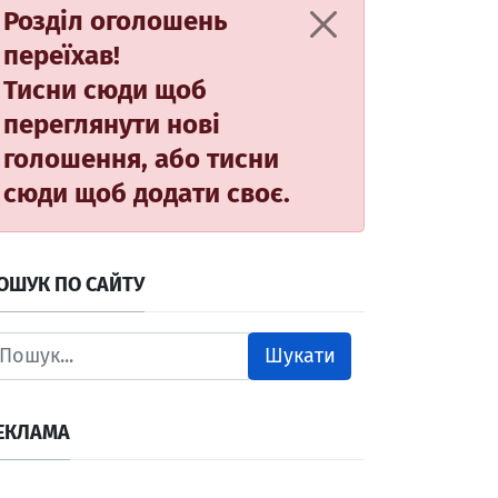
Розділ оголошень
переїхав!
Тисни сюди
щоб
переглянути нові
голошення, або
тисни
сюди
щоб додати своє.
ОШУК ПО САЙТУ
Шукати
ЕКЛАМА