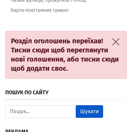
Карта повітряних тривог
Розділ оголошень переїхав!
Тисни сюди
щоб переглянути
нові голошення, або
тисни сюди
щоб додати своє.
ПОШУК ПО САЙТУ
Шукати
РЕКЛАМА