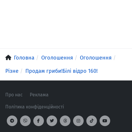
Головна
Оголошення
Оголошення
Різне
Продам гриби!Білі відро 160!
Про нас
Реклама
Політика конфіденційності