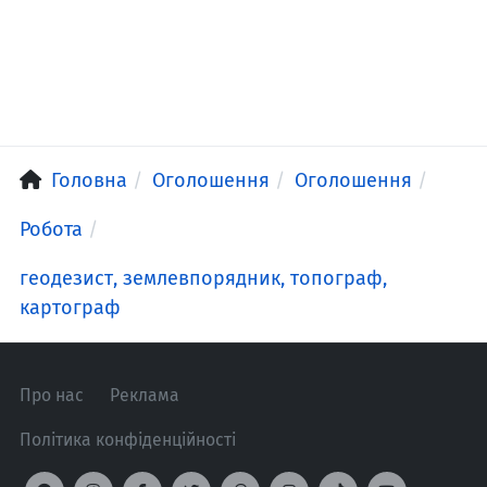
Головна
Оголошення
Оголошення
Робота
геодезист, землевпорядник, топограф,
картограф
Про нас
Реклама
Політика конфіденційності