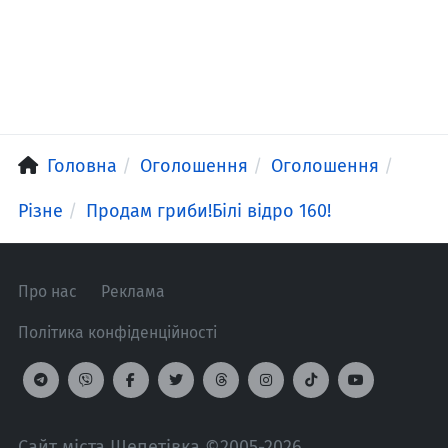
Головна
Оголошення
Оголошення
Різне
Продам гриби!Білі відро 160!
Про нас
Реклама
Політика конфіденційності
Сайт міста Шепетівка ©2005-2026