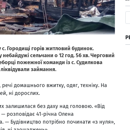
Р
у с. Городищі горів житловий будинок.
небайдужі сельчани о 12 год. 56 хв. Черговий
неборці пожежної команди із с. Судилкова
 ліквідували займання.
речі домашнього вжитку, одяг, техніку. На
ей, ні дорослих.
их залишилася без даху над головою. «Від
 — розповідає 41-річна Олена
. — Будівництво потрібно починати «з нуля»,
ів, ні заощаджень».