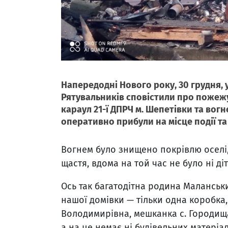
Напередодні Нового року, 30 грудня, 
Рятувальників сповістили про пожежу 
караул 21-ї ДПРЧ м. Шепетівки та вог
оперативно прибули на місце події та
Вогнем було знищено покрівлю оселі, 
щастя, вдома на той час не було ні діт
Ось так багатодітна родина Маланськ
нашої домівки — тільки одна коробка,
Володимирівна, мешканка с. Городища
а на це немає ні будівельних матеріал