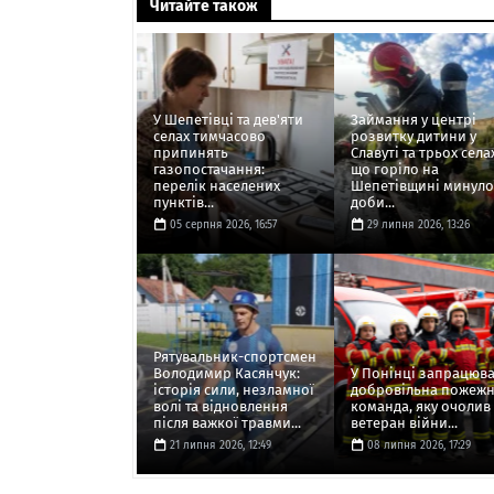
Читайте також
У Шепетівці та дев'яти
Займання у центрі
селах тимчасово
розвитку дитини у
припинять
Славуті та трьох села
газопостачання:
що горіло на
перелік населених
Шепетівщині минуло
пунктів...
доби...
05 серпня 2026, 16:57
29 липня 2026, 13:26
Рятувальник-спортсмен
Володимир Касянчук:
У Понінці запрацюв
історія сили, незламної
добровільна пожеж
волі та відновлення
команда, яку очолив
після важкої травми...
ветеран війни...
21 липня 2026, 12:49
08 липня 2026, 17:29