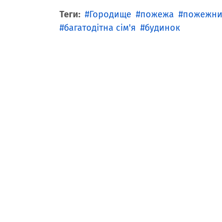
Теги:
Городище
пожежа
пожежни
багатодітна сім'я
будинок