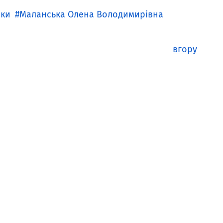
ки
Маланська Олена Володимирівна
вгору