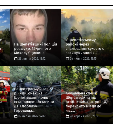
х:
У Шепетівському
На Шепетівщині поліція
районі через
ї
розшукує 15-річного
спалювання сухостою
Миколу Яцишина
загинув чоловік...
28 липня 2026, 18:12
24 липня 2026, 13:15
Важко травмувався 22-
річний юнак: на
Аномальна спека:
ала
Шепетівщині поліція
Шепетівщина під
на
встановлює обставини
особливим контролем,
ДТП поблизу
перекрито в’їзди до
Городища...
лісу...
07 липня 2026, 14:02
28 червня 2026, 20:36