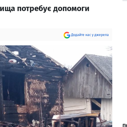
одища потребує допомоги
Додайте нас у джерела
П