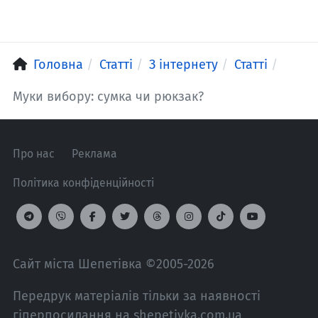
Головна
Статті
З інтернету
Статті
Муки вибору: сумка чи рюкзак?
Про нас
Реклама
Політика конфіденційності
Сайт міста Шепетівка ©2005-2026
Передрук матеріалів тільки за наявності
гіперпосилання на shepetivka.com.ua