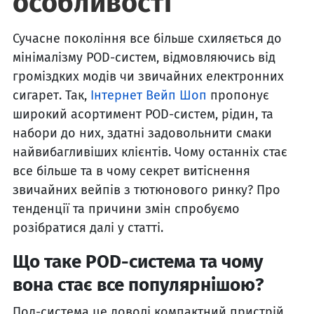
особливості
Сучасне покоління все більше схиляється до
мінімалізму POD-систем, відмовляючись від
громіздких модів чи звичайних електронних
сигарет. Так,
Інтернет Вейп Шоп
пропонує
широкий асортимент POD-систем, рідин, та
набори до них, здатні задовольнити смаки
найвибагливіших клієнтів. Чому останніх стає
все більше та в чому секрет витіснення
звичайних вейпів з тютюнового ринку? Про
тенденції та причини змін спробуємо
розібратися далі у статті.
Що таке POD-система та чому
вона стає все популярнішою?
Под-система це доволі компактний пристрій,