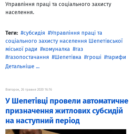
Управління праці та соціального захисту
населення.
Теги:
субсидія
Управління праці та
соціального захисту населення Шепетівської
міської ради
комуналка
газ
газопостачання
Шепетівка
гроші
тарифи
Детальніше ...
Вівторок, 26 травня 2020 16:16
У Шепетівці провели автоматичне
призначення житлових субсидій
на наступний період