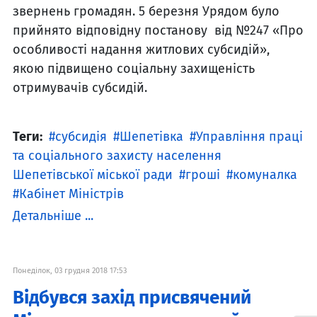
звернень громадян. 5 березня Урядом було
прийнято відповідну постанову від №247 «Про
особливості надання житлових субсидій»,
якою підвищено соціальну захищеність
отримувачів субсидій.
Теги:
субсидія
Шепетівка
Управління праці
та соціального захисту населення
Шепетівської міської ради
гроші
комуналка
Кабінет Міністрів
Детальніше ...
Понеділок, 03 грудня 2018 17:53
Відбувся захід присвячений